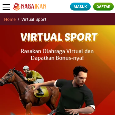
MASUK
DAFTAR
Home
Virtual Sport