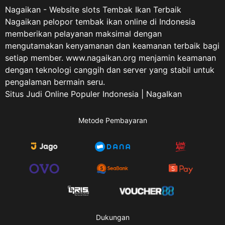
Nagaikan - Website slots Tembak Ikan Terbaik
Nagaikan pelopor tembak ikan online di Indonesia
memberikan pelayanan maksimal dengan
mengutamakan kenyamanan dan keamanan terbaik bagi
setiap member. www.nagaikan.org menjamin keamanan
dengan teknologi canggih dan server yang stabil untuk
pengalaman bermain seru.
Situs Judi Online Populer Indonesia | NagaIkan
Metode Pembayaran
Dukungan