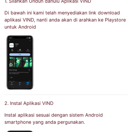
1. Silahkan Unduh dahulu Aplikasi VIND
Di bawah ini kami telah menyediakan link download
aplikasi VIND, nanti anda akan di arahkan ke Playstore
untuk Android
2. Instal Aplikasi VIND
Instal aplikasi sesuai dengan sistem Android
smartphone yang anda pergunakan.