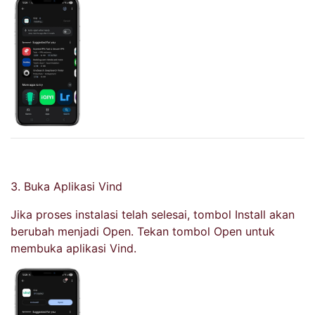
3. Buka Aplikasi Vind
Jika proses instalasi telah selesai, tombol Install akan
berubah menjadi Open. Tekan tombol Open untuk
membuka aplikasi Vind.