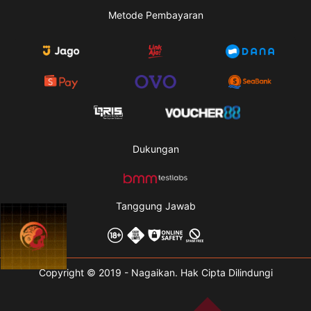
Metode Pembayaran
Dukungan
Tanggung Jawab
Copyright © 2019 - Nagaikan. Hak Cipta Dilindungi