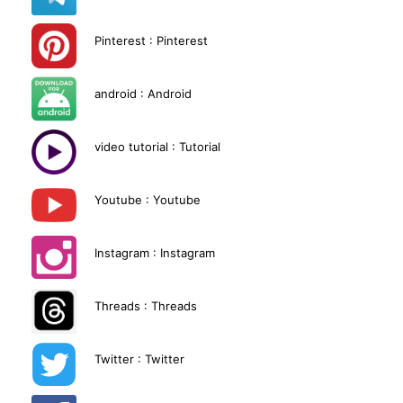
Pinterest : Pinterest
android : Android
video tutorial : Tutorial
Youtube : Youtube
Instagram : Instagram
Threads : Threads
Twitter : Twitter